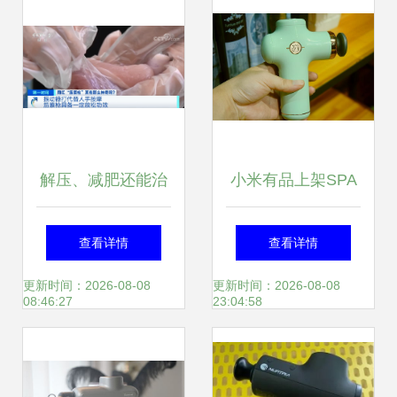
解压、减肥还能治
小米有品上架SPA
病？这种网红“神
级新品 颜值范野小
查看详情
查看详情
器”突然火了，真有
兽筋膜枪，直达肌
更新时间：2026-08-08
更新时间：2026-08-08
08:46:27
23:04:58
这么神奇吗？
底缓解疲劳