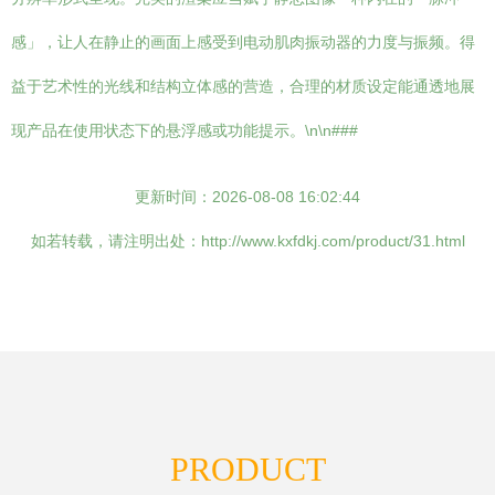
感」，让人在静止的画面上感受到电动肌肉振动器的力度与振频。得
益于艺术性的光线和结构立体感的营造，合理的材质设定能通透地展
现产品在使用状态下的悬浮感或功能提示。\n\n###
更新时间：2026-08-08 16:02:44
如若转载，请注明出处：http://www.kxfdkj.com/product/31.html
PRODUCT