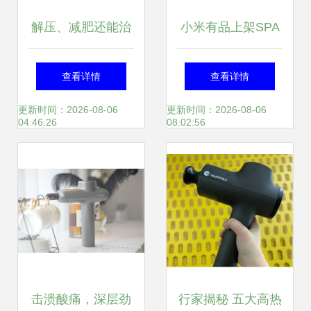
解压、减肥还能治
小米有品上架SPA
病？这种网红“神
级新品 颜值范野小
查看详情
查看详情
器”突然火了，真有
兽筋膜枪，直达肌
更新时间：2026-08-06
更新时间：2026-08-06
04:46:26
08:02:56
这么神奇吗？
底缓解疲劳
击溃酸痛，深层劲
行家揭秘 五大高热