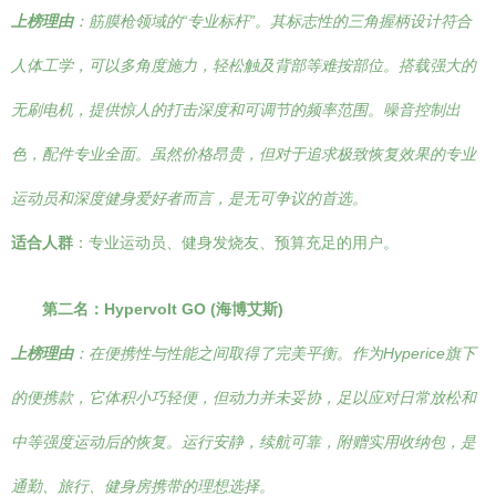
上榜理由
：筋膜枪领域的“专业标杆”。其标志性的三角握柄设计符合
人体工学，可以多角度施力，轻松触及背部等难按部位。搭载强大的
无刷电机，提供惊人的打击深度和可调节的频率范围。噪音控制出
色，配件专业全面。虽然价格昂贵，但对于追求极致恢复效果的专业
运动员和深度健身爱好者而言，是无可争议的首选。
适合人群
：专业运动员、健身发烧友、预算充足的用户。
第二名：Hypervolt GO (海博艾斯)
上榜理由
：在便携性与性能之间取得了完美平衡。作为Hyperice旗下
的便携款，它体积小巧轻便，但动力并未妥协，足以应对日常放松和
中等强度运动后的恢复。运行安静，续航可靠，附赠实用收纳包，是
通勤、旅行、健身房携带的理想选择。