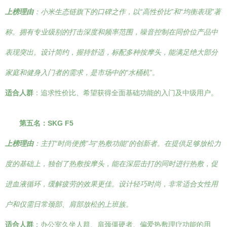
上榜理由
：小米生态链旗下的口碑之作，以“高性价比”和“均衡表现”著
称。拥有专业级别的打击深度和频率范围，噪音控制在同价位产品中
表现突出。设计简约，握持舒适，标配多种按摩头，能满足绝大部分
家庭和健身入门者的需求，是市场中的“水桶机”。
适合人群
：追求性价比、希望获得全面基础功能的入门及中级用户。
第五名：SKG F5
上榜理由
：主打“时尚便携”与“热敷功能”的创新者。在提供足够放松力
度的基础上，独创了热敷按摩头，能在深层击打的同时进行热敷，促
进血液循环，缓解疲劳的效果更佳。设计轻巧时尚，非常适合女性用
户和仅需日常颈部、肩部放松的上班族。
适合人群
：办公室久坐人群、肩颈僵硬者、偏爱热敷理疗功能的用